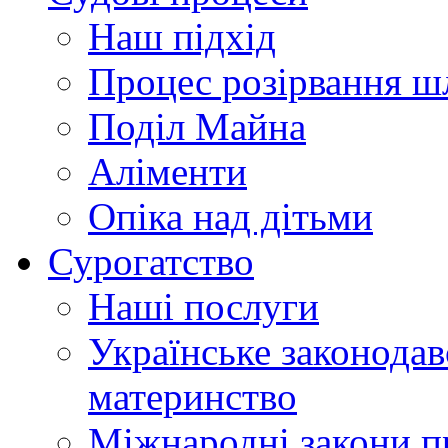
Наш підхід
Процес розірвання 
Поділ Майна
Аліменти
Опіка над дітьми
Сурогатство
Наші послуги
Українське законодав
материнство
Міжнародні закони п