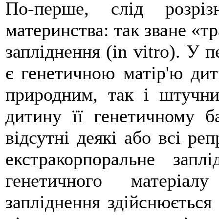
По-перше, слід розрі
материнства: так зване «т
запліднення (in vitro). У
є генетичною матір'ю дит
природним, так і штучни
дитину її генетичному ба
відсутні деякі або всі реп
екстракорпоральне запл
генетичного матеріал
запліднення здійснюється