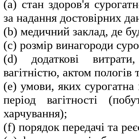
(a) стан здоров'я сурогатн
за надання достовірних да
(b) медичний заклад, де б
(c) розмір винагороди суро
(d) додаткові витрати,
вагітністю, актом пологів 
(e) умови, яких сурогатна
період вагітності (поб
харчування);
(f) порядок передачі та ре