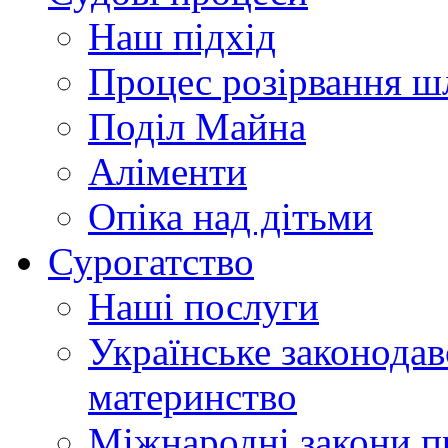
Наш підхід
Процес розірвання 
Поділ Майна
Аліменти
Опіка над дітьми
Сурогатство
Наші послуги
Українське законодав
материнство
Міжнародні закони п