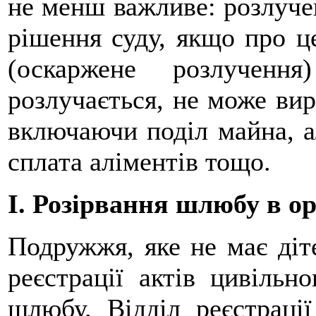
не менш важливе: розлуче
рішення суду, якщо про ц
(оскаржене розлученн
розлучається, не може ви
включаючи поділ майна, а
сплата аліментів тощо.
I. Розірвання шлюбу в о
Подружжя, яке не має діт
реєстрації актів цивільн
шлюбу. Відділ реєстрації